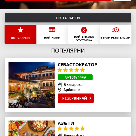
Август
2026
Пн
Вт
Ср
Чт
Пт
Сб
Нд
РЕСТОРАНТИ
27
28
29
30
31
1
2
3
4
5
6
7
8
9
НАЙ-ВИСОКА
10
11
12
13
14
15
16
НАЙ-НОВИ
БЪРЗИ РЕЗЕРВАЦИИ
ПОПУЛЯРНИ
ОТСТЪПКА
17
18
19
20
21
22
23
ПОПУЛЯРНИ
24
25
26
27
28
29
30
31
1
2
3
4
5
6
СЕВАСТОКРАТОР
Днес
Затвори
10%
до
обяд
Българска
Арбанаси
РЕЗЕРВИРАЙ
АЗ&ТИ
Европейска