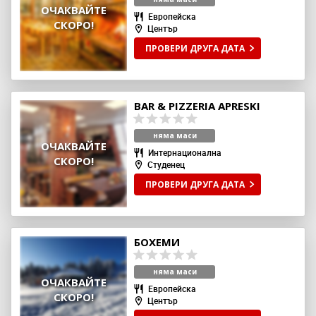
ОЧАКВАЙТЕ
Европейска
СКОРО!
Център
ПРОВЕРИ ДРУГА ДАТА
BAR & PIZZERIA APRESKI
няма маси
ОЧАКВАЙТЕ
Интернационална
СКОРО!
Студенец
ПРОВЕРИ ДРУГА ДАТА
БОХЕМИ
няма маси
ОЧАКВАЙТЕ
Европейска
СКОРО!
Център