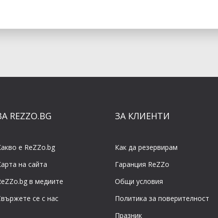
ЗА REZZO.BG
ЗА КЛИЕНТИ
Какво е ReZZo.bg
Как да резервирам
Карта на сайта
Гаранция ReZZo
ReZZo.bg в медиите
Общи условия
Свържете се с нас
Политикa за поверителност
Празник