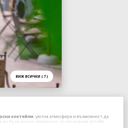
ВИЖ ВСИЧКИ
( 7 )
рски коктейли
, уютна атмосфера и възможност да
а да бъде всичко перфектно до последния детайл.