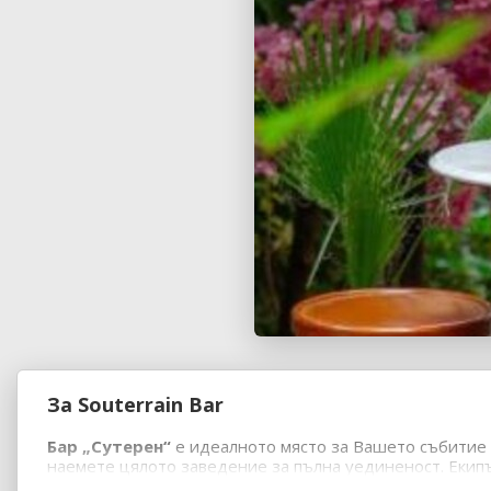
За Souterrain Bar
Бар „Сутерен“
е идеалното място за Вашето събитие
наемете цялото заведение за пълна уединеност. Екип