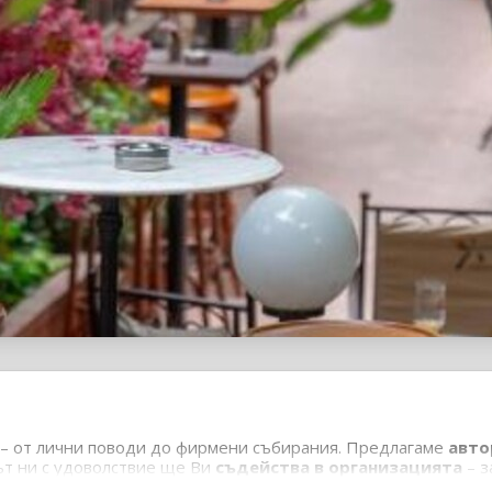
 – от лични поводи до фирмени събирания. Предлагаме
авто
ът ни с удоволствие ще Ви
съдейства в организацията
– з