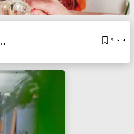
Запази
ека