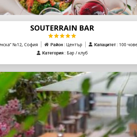
SOUTERRAIN BAR
унска“ №12,
София
Район
: Център
Капацитет
: 100 чов
Категория
: Бар / клуб