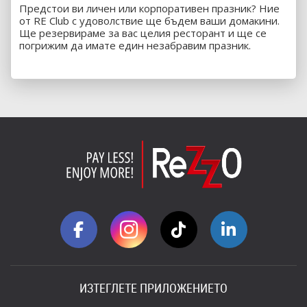
Предстои ви личен или корпоративен празник? Ние
от RE Club с удоволствие ще бъдем ваши домакини.
Ще резервираме за вас целия ресторант и ще се
погрижим да имате един незабравим празник.
ИЗТЕГЛЕТЕ ПРИЛОЖЕНИЕТО